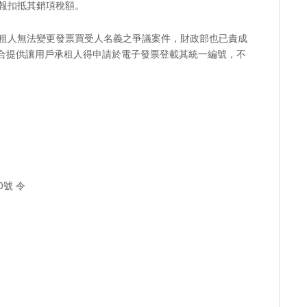
報扣抵其銷項稅額。
租人無法變更發票買受人名義之爭議案件，財政部也已責成
配合提供讓用戶承租人得申請於電子發票登載其統一編號，不
0號 令