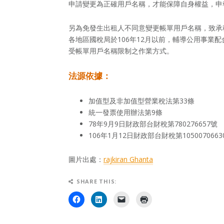
申請變更為正確用戶名稱，才能保障自身權益，申
另為免發生出租人不同意變更帳單用戶名稱，致承
各地區國稅局於106年12月以前，輔導公用事業
受帳單用戶名稱限制之作業方式。
法源依據：
加值型及非加值型營業稅法第33條
統一發票使用辦法第9條
78年9月9日財政部台財稅第780276657號
106年1月12日財政部台財稅第1050070663
圖片出處：
rajkiran Ghanta
SHARE THIS: