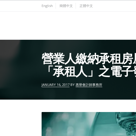
Skip
English
簡體中文
正體中文
to
content
營業人繳納承租房
「承租人」之電子
JANUARY 16, 2017
BY
惠譽會計師事務所