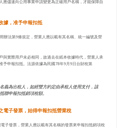
人應儘速向公用事業申請變更為正確用戶名稱，才能保障自
收據
，准予申報扣抵
使用辦法第9條規定，營業人應以載有其名稱、統一編號及營
戶與實際用戶未必相同，故過去在紙本收據時代，營業人承
予申報扣抵。法源依據為民國78年9月9日台財稅第
名義為出租人，如經雙方約定由承租人使用支付，該
抵聯申報扣抵銷項稅額。
之電子發票，始得申報扣抵營業稅
實體電子發票，營業人應以載有其名稱的發票來申報扣抵銷項稅