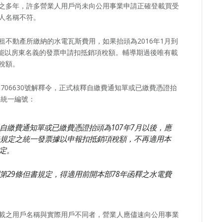
之多年，許多營業人用戶尚未向公用事業申請正確登載買受
人名稱不符。
不動產所繳納的水電瓦斯費用，如果抬頭為2016年1月到
也能以房東名義的發票申請扣抵銷項稅額。輔導期過後唯有載
稅額。
00706630號解釋令，正式核釋自繳費通知單或已繳費憑證抬
及統一編號：
自繳費通知單或已繳費憑證抬頭為
107
年
7
月以後，應
規定之統一發票據以申報扣抵銷項稅額，不再適用本
定。
第
29
條但書規定，得適用前開本部
78
年函釋之水電費
載之用戶名稱與實際用戶不同者，營業人應儘速向公用事業