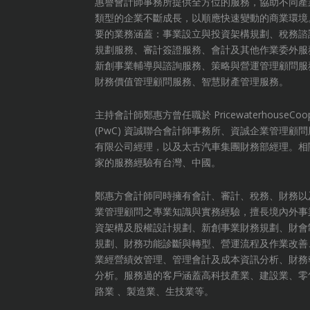
惠譽會計師事務所提供全方位的服務，協助不同產
類型的企業不斷成長，以順應快速變動的商業環境
要的業務涵蓋：事業設立與投資架構規劃、稅務諮
規劃服務、審計簽證服務、會計及其他作業委外服
新創事業輔導與諮詢服務、策略與營運管理顧問服
財務價值管理顧問服務、智慧財產管理服務。
主持會計師鄭惠方曾任職於 PricewaterhouseCoop
(PwC) 資誠聯合會計師事務所、資誠企業管理顧
有限公司經理，以及太古汽車集團財務部經理。相
家的服務經驗有台灣、中國。
鄭惠方會計師同時擁有會計、審計、稅務、財務以
業管理顧問之專業知識與實務經驗，擅長境內外事
資架構及股權設計規劃、新創事業財務規劃、財會
規劃、財務功能診斷與轉型、營運流程及作業改善
業經營績效管理、管理會計及成本資訊分析、財務
分析。服務過的客戶涵蓋高科技產業、建設業、零
路業 、製造業、生技業等。