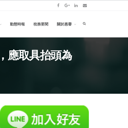
Facebook
Goolge+
LinkedIn
Email
Search
動態時報
稅務要聞
關於惠譽
box
，應取具抬頭為