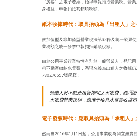
（房客）之電子發票，始得申報扣抵營業稅。營業
身權益，申報扣抵其銷項稅額。
紙本收據時代：取具抬頭為「
出
租人」之
依加值型及非加值型營業稅法第33條及統一發票
業稅額之統一發票申報扣抵銷項稅額。
由於公用事業行業特性有別於一般營業人，登記用
租不動產繳納水電費，憑證名義為出租人之收據仍准
780276657號函釋：
營業人於不動產租賃期間之水電費，雖憑證
水電費營業稅額，應准予檢具水電費收據扣
電子發票時代：
應取具抬頭為「承租人」
然而自2016年1月1日起，公用事業改為開立無