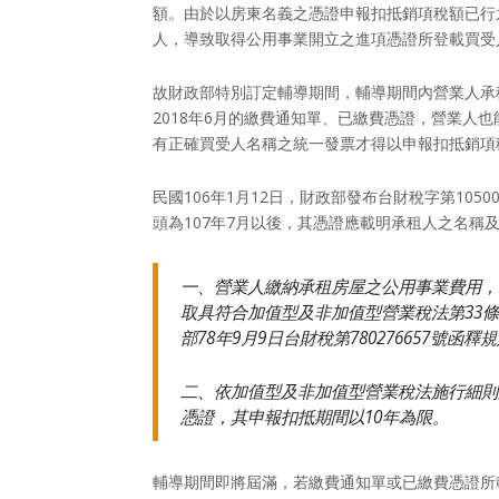
額。由於以房東名義之憑證申報扣抵銷項稅額已行
人，導致取得公用事業開立之進項憑證所登載買受
故財政部特別訂定輔導期間，輔導期間內營業人承租
2018年6月的繳費通知單、已繳費憑證，營業人
有正確買受人名稱之統一發票才得以申報扣抵銷項
民國106年1月12日，財政部發布台財稅字第105
頭為107年7月以後，其憑證應載明承租人之名稱
一、營業人繳納承租房屋之公用事業費用，
取具符合加值型及非加值型營業稅法第
33
條
部
78
年
9
月
9
日台財稅第
780276657
號函釋規
二、依加值型及非加值型營業稅法施行細則
憑證，其申報扣抵期間以
10
年為限。
輔導期間即將屆滿，若繳費通知單或已繳費憑證所