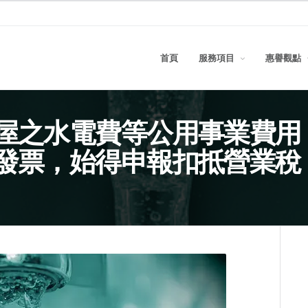
首頁
服務項目
惠譽觀點
屋之水電費等公用事業費用
發票，始得申報扣抵營業稅