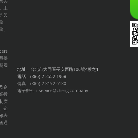
業與
。主
詢與
務、
務、
ers
問股份
關國
地址：台北市大同區長安西路106號4樓之1
電話：(886) 2 2552 1968
傳真：(886) 2 8192 6180
及企
電子郵件：service@cheng.company
業投
制度
、企
報表
售通