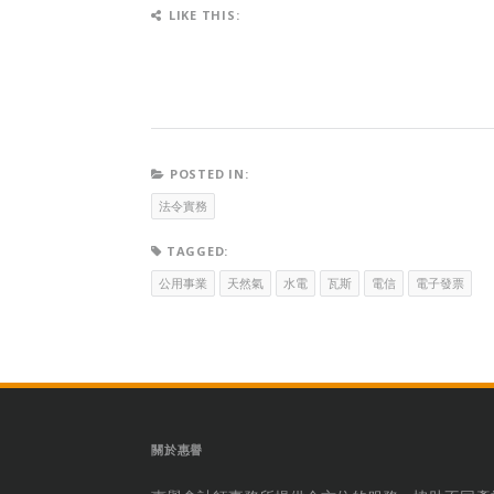
LIKE THIS:
POSTED IN:
法令實務
TAGGED:
公用事業
天然氣
水電
瓦斯
電信
電子發票
關於惠譽