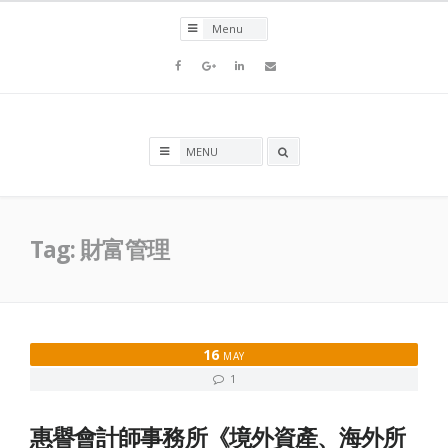
Skip
to
content
Facebook
Goolge+
LinkedIn
Email
Search
box
Tag:
財富管理
16
MAY
1
惠譽會計師事務所《境外資產、海外所