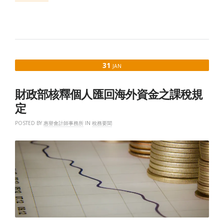
政
部
令：
核
釋
「所
得
31
JAN
基
本
稅
財政部核釋個人匯回海外資金之課稅規
額
條
定
例」
第
POSTED BY
惠譽會計師事務所
IN
稅務要聞
12
條
規
定，
有
關
個
人
匯
回
海