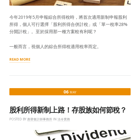
今年2019年5月申報綜合所得稅時，將首次適用新制申報股利
所得，個人可行選擇「股利所得合併計稅」或「單一稅率28%
分開計稅」。至於採用那一種方案較有利呢？
一般而言，視個人的綜合所得稅適用稅率而定。
“股
READ MORE
利
所
得
28%
分
06
MAY
開
計
稅
股利所得新制上路！存股族如何節稅？
較
節
POSTED BY
惠譽會計師事務所
IN
法令實務
稅？
留
意
三