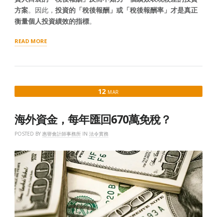
方案
。因此，
投資的「稅後報酬」或「稅後報酬率」才是真正
衡量個人投資績效的指標
。
“投
READ MORE
資
有
賺
錢？
「稅
12
MAR
後」
報
酬
海外資金，每年匯回670萬免稅？
率
呢？”
POSTED BY
惠譽會計師事務所
IN
法令實務