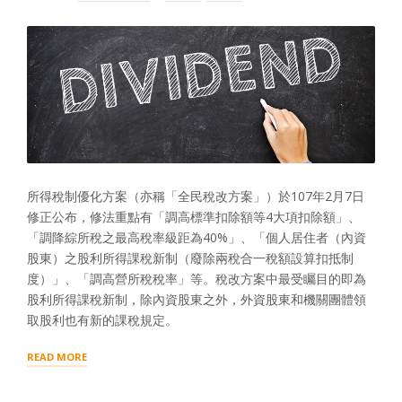
稅
件
規
相
定”
關
規
定”
所得稅制優化方案（亦稱「全民稅改方案」）於107年2月7日
修正公布，修法重點有「調高標準扣除額等4大項扣除額」、
「調降綜所稅之最高稅率級距為40%」、「個人居住者（內資
股東）之股利所得課稅新制（廢除兩稅合一稅額設算扣抵制
度）」、「調高營所稅稅率」等。稅改方案中最受矚目的即為
股利所得課稅新制，除內資股東之外，外資股東和機關團體領
取股利也有新的課稅規定。
“2018
READ MORE
新
制