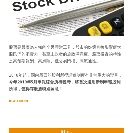
個
稅
負
影
響！”
股票是最廣為人知的全民理財工具，股市的好壞直接影響廣大
股民們的消費力，甚至主政者的施政滿意度。股票投資的特性
是高預期報酬、高風險、低交易門檻、高流通性。
2018年起，國內股票的股利所得課稅制度有非常重大的變革，
今年2019
年5
月申報
綜合所得稅時
，
將首次適用新制申報股利
所得
，
值得存股族特別留意
！
“股
READ MORE
利
所
得
新
制
01
APR
上