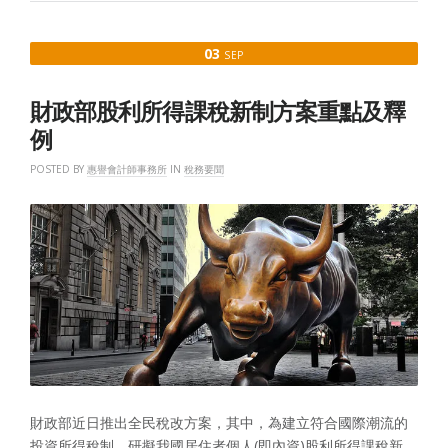
上
路
（三）：
03
SEP
股
利
所
財政部股利所得課稅新制方案重點及釋
得
課
例
稅
新
POSTED BY
惠譽會計師事務所
IN
稅務要聞
制”
財政部近日推出全民稅改方案，其中，為建立符合國際潮流的
投資所得稅制，研擬我國居住者個人(即內資)股利所得課稅新