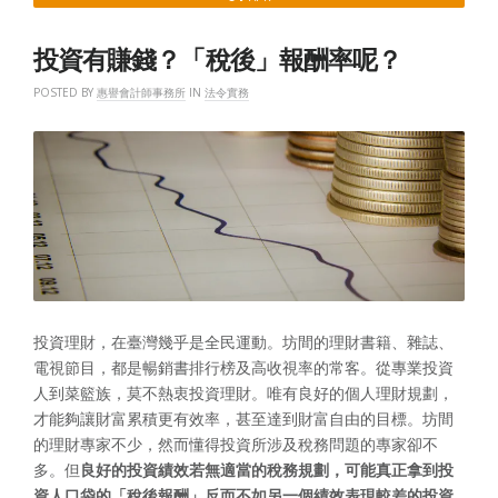
路！
存
投資有賺錢？「稅後」報酬率呢？
股
族
POSTED BY
惠譽會計師事務所
IN
法令實務
如
何
節
稅？”
投資理財，在臺灣幾乎是全民運動。坊間的理財書籍、雜誌、
電視節目，都是暢銷書排行榜及高收視率的常客。從專業投資
人到菜籃族，莫不熱衷投資理財。唯有良好的個人理財規劃，
才能夠讓財富累積更有效率，甚至達到財富自由的目標。坊間
的理財專家不少，然而懂得投資所涉及稅務問題的專家卻不
多。但
良好的投資績效若無適當的稅務規劃，可能真正拿到投
資人口袋的「稅後報酬」反而不如另一個績效表現較差的投資