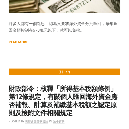
許多人都有一個迷思，認為只要將海外資金分批匯回，每年匯
回金額控制在670萬元以下，就可以免稅。
“海
READ MORE
外
資
金，
每
年
31
JAN
匯
回
670
財政部令：核釋「所得基本稅額條例」
萬
免
第12條規定，有關個人匯回海外資金應
稅？”
否補報、計算及補繳基本稅額之認定原
則及檢附文件相關規定
POSTED BY
惠譽會計師事務所
IN
法令實務