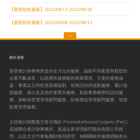
【惠譽財稅週報】2022/08/13-2022/08/26
【惠譽財稅週報】2022/08/06-2022/08/12
Go
to
the
top
關於惠譽
惠譽會計師事務所提供全方位的服務，協助不同產業與類型的
企業不斷成長，以順應快速變動的商業環境。主要的業務涵
蓋：事業設立與投資架構規劃、稅務諮詢與規劃服務、審計簽
證服務、會計及其他作業委外服務、新創事業輔導與諮詢服
務、策略與營運管理顧問服務、財務價值管理顧問服務、智慧
財產管理服務。
主持會計師鄭惠方曾任職於 PricewaterhouseCoopers (PwC)
資誠聯合會計師事務所、資誠企業管理顧問股份有限公司經
理，以及太古汽車集團財務部經理。相關國家的服務經驗有台