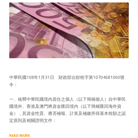
中華民國108年1月31日 財政部台財稅字第10704681060號
令：
一、核釋中華民國境內居住之個人（以下簡稱個人）自中華民
國境外、香港及澳門將資金匯回境內（以下簡稱匯回海外資
金），其資金性質、應否補報、計算及補繳所得基本稅額之認
定原則及相關證明文件：
“財
READ MORE