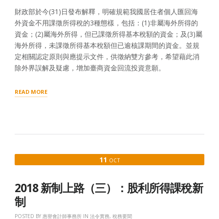
外
財政部於今(31)日發布解釋，明確規範我國居住者個人匯回海
資
外資金不用課徵所得稅的3種態樣，包括：(1)非屬海外所得的
金
應
資金；(2)屬海外所得，但已課徵所得基本稅額的資金；及(3)屬
否
海外所得，未課徵所得基本稅額但已逾核課期間的資金。並規
補
定相關認定原則與應提示文件，供徵納雙方參考，希望藉此消
報、
除外界誤解及疑慮，增加臺商資金回流投資意願。
計
算
及
“財
READ MORE
補
政
繳
部
基
核
本
釋
稅
個
額
人
之
匯
認
11
OCT
回
定
海
原
外
則
2018 新制上路（三）：股利所得課稅新
資
及
金
制
檢
之
附
課
POSTED BY
惠譽會計師事務所
IN
法令實務
,
稅務要聞
文