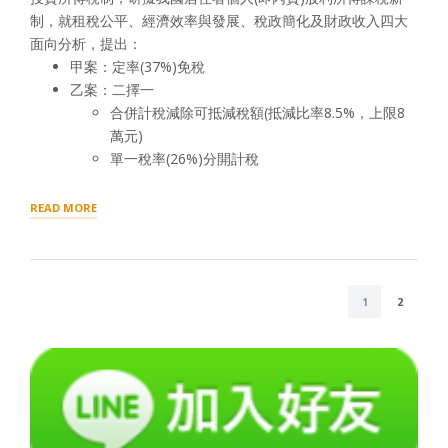
制，就租稅公平、經濟效率與發展、稅政簡化及財政收入四大
面向分析，提出：
甲案：定率(37%)免稅
乙案：二擇一
合併計稅減除可抵減稅額(抵減比率8.5%，上限8
萬元)
單一稅率(26%)分開計稅
“財
READ MORE
政
部
股
利
POSTS
所
1
2
得
NAVIGATION
課
稅
新
制
方
案
重