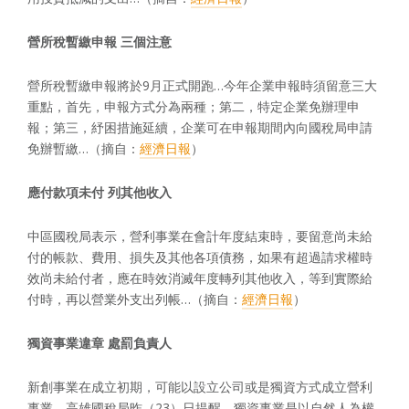
營所稅暫繳申報
三個注意
營所稅暫繳申報將於9月正式開跑…今年企業申報時須留意三大
重點，首先，申報方式分為兩種；第二，特定企業免辦理申
報；第三，紓困措施延續，企業可在申報期間內向國稅局申請
免辦暫繳…（摘自：
經濟日報
）
應付款項未付
列其他收入
中區國稅局表示，營利事業在會計年度結束時，要留意尚未給
付的帳款、費用、損失及其他各項債務，如果有超過請求權時
效尚未給付者，應在時效消滅年度轉列其他收入，等到實際給
付時，再以營業外支出列帳…（摘自：
經濟日報
）
獨資事業違章
處罰負責人
新創事業在成立初期，可能以設立公司或是獨資方式成立營利
事業，高雄國稅局昨（23）日提醒，獨資事業是以自然人為權