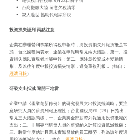
地價稅自住稅率 9月22日前申請
台商撤離大陸 留意欠稅清零
親人過世 協助代報綜所稅
投資損失認列
兩點注意
企業在辦理營利事業所得稅申報時，將投資損失列報折抵是常
態，台北國稅局表示，企業在申報時常見兩大錯誤，第一、投
資損失應以實現者才能申報；第二、應注意投資成本變動情
形，及以往年度申報投資損失情形，避免重複列報…（摘自：
經濟日報
）
研發支出抵減
避開三地雷
企業申請《產業創新條例》的研究發展支出投資抵減時，要注
意研究人員的薪資列報正確性；台北國稅局昨（23）日指出，
常見三大錯誤態樣，一、企業將全部薪資列報適用投資抵減的
支出；二、非屬專門研發人員的薪資納入計算投資抵減稅額；
三、將當年度估計且還未實際發放的員工酬勞，列為該年度適
用投資抵減的支出…（摘自：
經濟日報
）