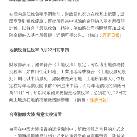
在國內最低稅負稅率調整前，財政部也努力在稅基上把關，讓
因享受到租稅優惠，而從所得當中減除的金額納入基本所得額
計稅，以符合「最低稅負」精神，例如將公司捐贈體育加成減
除金額納入基本所得額，近期可望公告…（摘自：
經濟日報
）
地價稅自住稅率
9
月
22
日前申請
財政部表示，如果符合《土地稅法》規定，可以適用地價稅特
別稅率，如自用住宅用地、工業用地等或符合 《土地稅減免規
則》則可以申請減免，如騎樓走廊用地，土地所有權人可依規
定在每年地價稅開徵前40日提出申請，而每年地價稅的開徵日
為11月1日，所以民眾如果要變更地價稅率，必須在9月22日前
向土地所在地的稅稽徵機關辦理…（摘自：
經濟日報
）
台商撤離大陸
留意欠稅清零
台商在中國大陸投資的退場機制中，解散清算是常見的方式之
一；因而採用簡易註銷方式來結束營業的台商要留意，雖然減