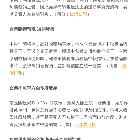
利義務的主體，因此如果有觸犯稅法上的違章事實受罰時，要
以負責人為處罰對象…（摘自：
經濟日報
）
企業贈禮報稅
須開發票
中秋佳節將至，高雄國稅局表示，不少企業會贈送中秋禮品犒
賞員工，不過企業要留意，採購中秋禮盒供作酬勞員工、交際
應酬或捐贈使用時，如果不慎將進項稅額申報扣抵，在禮品贈
出時，應視為銷售貨物，並以時價開立統一發票…（摘自：
經
濟日報
）
企業不可單方面作廢發票
南區國稅局昨（23）日表示，營業人開立統一發票後，如須作
廢或重開，應注意收回作廢發票的收執聯及扣抵聯，不可未收
回作廢發票，甚至是買受人不知情下，單方面自行作廢，避免
違反法規或產生中獎糾紛…（摘自：
經濟日報
）
租稅優惠減除金額
擬納基本所得計稅