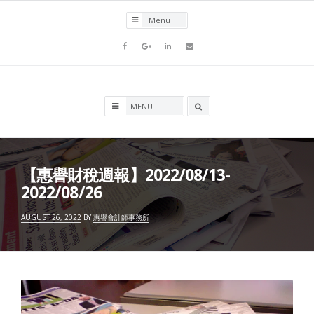
Skip
to
content
Facebook
Goolge+
LinkedIn
Email
Search
box
【惠譽財稅週報】2022/08/13-
2022/08/26
AUGUST 26, 2022
BY
惠譽會計師事務所