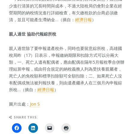
少進行清算的冗長時間與成本，不過大陸稅局仍會對企業在經
營期間的納稅情況進行詳細檢查，有欠繳稅款的台商必須繳
清，並且可能產生滯納金…（摘自：
經濟日報
）
親人過世
協助代報綜所稅
親人過世除了要申報遺產稅外，同時也要留意綜所稅，高雄國
稅局昨（17）日表示，申報繳納期限和扣除方式可以分兩大
類，一、死亡人遺有配偶者，應由配偶在隔年5月報稅季合併辦
理結算申報，或由符合規定的納稅義務人列為受扶養親屬者，
死亡人的免稅額和標準扣除額可全額扣除；二、如果死亡人沒
有配偶或無法被列報扶養，則由遺產繼承人在三個月內申報綜
所稅…（摘自：
經濟日報
）
圖片出處：
Jon S
SHARE THIS: