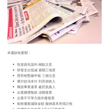
本週財稅要聞：
投資損失認列 兩點注意
研發支出抵減 避開三地雷
營所稅暫繳申報 三個注意
應付款項未付 列其他收入
獨資事業違章 處罰負責人
企業贈禮報稅 須開發票
企業不可單方面作廢發票
租稅優惠減除金額 擬納基本所得計稅