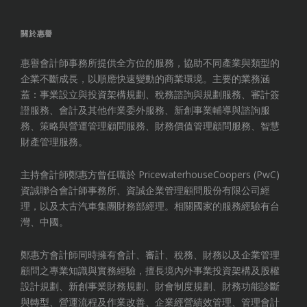
the
top
關於惠譽
惠譽會計師事務所提供全方位的服務，協助不同產業與類型的
企業不斷成長，以順應快速變動的商業環境。主要的業務涵
蓋：事業設立與投資架構規劃、稅務諮詢與規劃服務、審計簽
證服務、會計及其他作業委外服務、新創事業輔導與諮詢服
務、策略與營運管理顧問服務、財務價值管理顧問服務、智慧
財產管理服務。
主持會計師鄭惠方曾任職於 PricewaterhouseCoopers (PwC)
資誠聯合會計師事務所、資誠企業管理顧問股份有限公司經
理，以及太古汽車集團財務部經理。相關國家的服務經驗有台
灣、中國。
鄭惠方會計師同時擁有會計、審計、稅務、財務以及企業管理
顧問之專業知識與實務經驗，擅長境內外事業投資架構及股權
設計規劃、新創事業財務規劃、財會制度規劃、財務功能診斷
與轉型、營運流程及作業改善、企業經營績效管理、管理會計