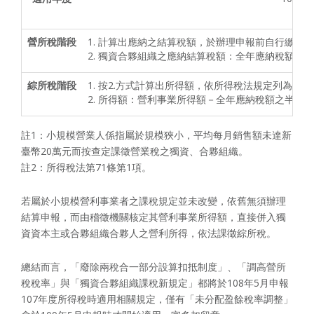
營所稅階段
1. 計算出應納之結算稅額，於辦理申報前自行繳納。
2. 獨資合夥組織之應納結算稅額：全年應納稅額之
綜所稅階段
1. 按2.方式計算出所得額，依所得稅法規定列為
2. 所得額：營利事業所得額－全年應納稅額之半數。
註1：小規模營業人係指屬於規模狹小，平均每月銷售額未達新
臺幣20萬元而按查定課徵營業稅之獨資、合夥組織。
註2：所得稅法第71條第1項。
若屬於小規模營利事業者之課稅規定並未改變，依舊無須辦理
結算申報，而由稽徵機關核定其營利事業所得額，直接併入獨
資資本主或合夥組織合夥人之營利所得，依法課徵綜所稅。
總結而言，「廢除兩稅合一部分設算扣抵制度」、「調高營所
稅稅率」與「獨資合夥組織課稅新規定」都將於108年5月申報
107年度所得稅時適用相關規定，僅有「未分配盈餘稅率調整」