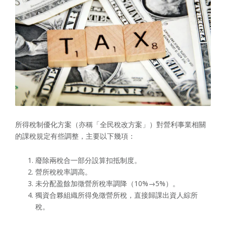
所得稅制優化方案（亦稱「全民稅改方案」）對營利事業相關
的課稅規定有些調整，主要以下幾項：
廢除兩稅合一部分設算扣抵制度。
營所稅稅率調高。
未分配盈餘加徵營所稅率調降（10%→5%）。
獨資合夥組織所得免徵營所稅，直接歸課出資人綜所
稅。