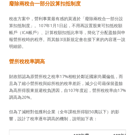
廢除兩稅合一部分設算扣抵制度
稅改方案中，營利事業最有感的莫過於「廢除兩稅合一部分設
算扣抵制度」。107年1月1日起，不用再設置股東可扣抵稅額
帳戶（ICA帳戶）、計算稅額扣抵比率等，簡化了分配盈餘與申
報營所稅時的程序。而其餘3項新規定會在接下來的內容逐一說
明細節。
營所稅稅率調高
財政部認為原營所稅之稅率17%相較於鄰近國家尚屬偏低，而
且為了縮小營所稅與綜所稅的稅率差距，減少公司藉保留盈餘
為高所得股東規避稅負誘因，自107年度起，營所稅稅率由17%
調高為20%。
但為了減輕對低獲利企業（全年課稅所得額50萬以下）的影
響，設計了稅率逐年調高的機制，說明如下表：