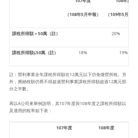
107
年度
108
年度
（
108
年
5
月申報）
（
109
年
5
月申報
課稅所得額＞
50
萬（註）
20%
課稅所得額≦
50
萬（註）
18%
19%
註：營利事業全年課稅所得額在12萬元以下仍免徵營所稅。另
外，應納稅額仍舊不得超過營利事業課稅所得額超過12萬元部
分之半數。
再以A公司來舉例說明，其107年度與108年度之課稅所得額以
及適用的稅率如下表：
107
年度
108
年度