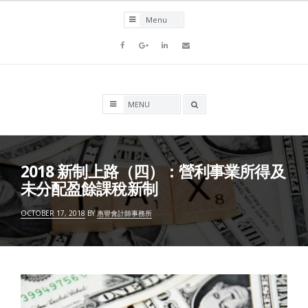
Skip
to
content
Facebook
Goolge+
LinkedIn
Email
Search
box
2018 新制上路（四）：營利事業所得及
未分配盈餘課稅新制
OCTOBER 17, 2018
BY
惠譽會計師事務所