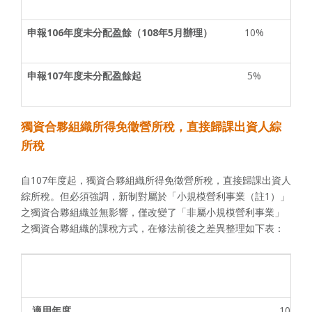
申報
106
年度未分配盈餘（
108
年
5
月辦理）
10%
申報
107
年度未分配盈餘起
5%
獨資合夥組織所得免徵營所稅，直接歸課出資人綜
所稅
自107年度起，獨資合夥組織所得免徵營所稅，直接歸課出資人
綜所稅。但必須強調，新制對屬於「小規模營利事業（註1）」
之獨資合夥組織並無影響，僅改變了「非屬小規模營利事業」
之獨資合夥組織的課稅方式，在修法前後之差異整理如下表：
適用年度
104年