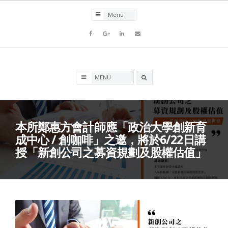
Skip
to
content
Facebook
Goolge+
LinkedIn
Email
Search
box
本所鄭惠方會計師應「政治大學創新育
成中心 / 創咖啡」之邀，將於6/22日講
授「新創公司之募資規劃及股權估值」