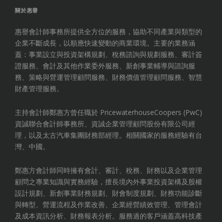
top
關於惠譽
惠譽會計師事務所提供全方位的服務，協助不同產業與類型的
企業不斷成長，以順應快速變動的商業環境。主要的業務涵
蓋：事業設立與投資架構規劃、稅務諮詢與規劃服務、審計簽
證服務、會計及其他作業委外服務、新創事業輔導與諮詢服
務、策略與營運管理顧問服務、財務價值管理顧問服務、智慧
財產管理服務。
主持會計師鄭惠方曾任職於 PricewaterhouseCoopers (PwC)
資誠聯合會計師事務所、資誠企業管理顧問股份有限公司經
理，以及太古汽車集團財務部經理。相關國家的服務經驗有台
灣、中國。
鄭惠方會計師同時擁有會計、審計、稅務、財務以及企業管理
顧問之專業知識與實務經驗，擅長境內外事業投資架構及股權
設計規劃、新創事業財務規劃、財會制度規劃、財務功能診斷
與轉型、營運流程及作業改善、企業經營績效管理、管理會計
及成本資訊分析、財務報表分析。服務過的客戶涵蓋高科技產