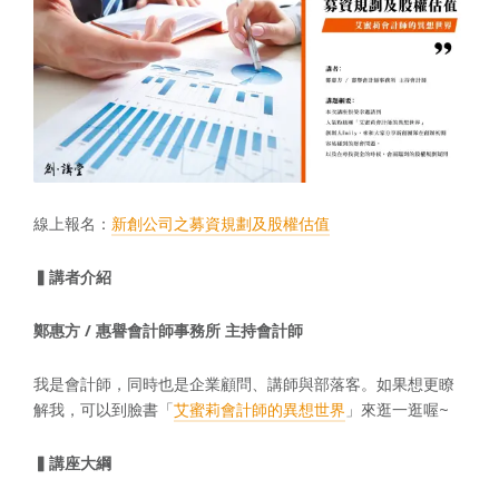
線上報名：
新創公司之募資規劃及股權估值
▍講者介紹
鄭惠方 / 惠譽會計師事務所 主持會計師
我是會計師，同時也是企業顧問、講師與部落客。如果想更瞭
解我，可以到臉書「
艾蜜莉會計師的異想世界
」來逛一逛喔~
▍
講座大綱